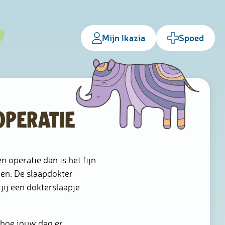
Mijn Ikazia
Spoed
operatie
n operatie dan is het fijn
ren. De slaapdokter
jij een dokterslaapje
 hoe jouw dag er