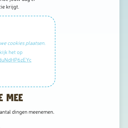
ie krijgt.
we cookies plaatsen.
kijk het op
/duNdHP6zEYc
e mee
aantal dingen meenemen.